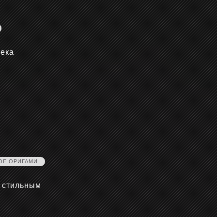
века
ОЕ ОРИГАМИ
ь стильным