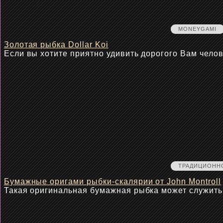
MONEYGAMI
Золотая рыбка Dollar Koi
Если вы хотите приятно удивить дорогого Вам чело
ТРАДИЦИОНН
Бумажные оригами рыбки-скалярии от John Montroll
Такая оригинальная бумажная рыбка может служит